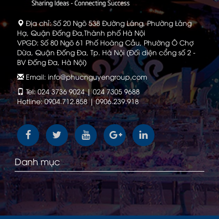
Địa chỉ: Số 20 Ngõ 538 Đường Láng, Phường Láng
Hạ, Quận Đống Đa,Thành phố Hà Nội
VPGD: Số 80 Ngõ 61 Phố Hoàng Cầu, Phường Ô Chợ
Dừa, Quận Đống Đa, Tp. Hà Nội (Đối diện cổng số 2 -
BV Đống Đa, Hà Nội)
Email: info@phucnguyengroup.com
Tel: 024 3736 9024 | 024 7305 9688
Hotline: 0904.712.858 | 0906.239.918
Danh mục