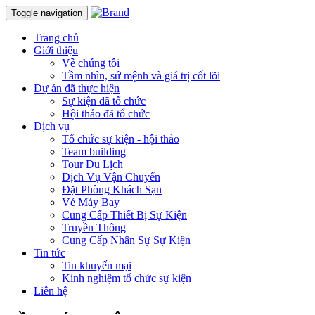
Toggle navigation
Trang chủ
Giới thiệu
Về chúng tôi
Tầm nhìn, sứ mệnh và giá trị cốt lõi
Dự án đã thực hiện
Sự kiện đã tổ chức
Hội thảo đã tổ chức
Dịch vụ
Tổ chức sự kiện - hội thảo
Team building
Tour Du Lịch
Dịch Vụ Vận Chuyển
Đặt Phòng Khách Sạn
Vé Máy Bay
Cung Cấp Thiết Bị Sự Kiện
Truyền Thông
Cung Cấp Nhân Sự Sự Kiện
Tin tức
Tin khuyến mại
Kinh nghiệm tổ chức sự kiện
Liên hệ