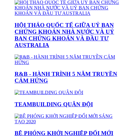
HỘI THẢO QUỐC TẾ GIỮA UỶ BAN
CHỨNG KHOÁN NHÀ NƯỚC VÀ UỶ
BAN CHỨNG KHOÁN VÀ ĐẦU TƯ
AUSTRALIA
R&B - HÀNH TRÌNH 5 NĂM TRUYỀN
CẢM HỨNG
TEAMBUILDING QUÂN ĐỘI
BỆ PHÓNG KHỞI NGHIỆP ĐỔI MỚI