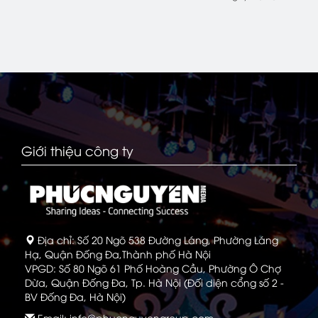
Giới thiệu công ty
Địa chỉ: Số 20 Ngõ 538 Đường Láng, Phường Láng
Hạ, Quận Đống Đa,Thành phố Hà Nội
VPGD: Số 80 Ngõ 61 Phố Hoàng Cầu, Phường Ô Chợ
Dừa, Quận Đống Đa, Tp. Hà Nội (Đối diện cổng số 2 -
BV Đống Đa, Hà Nội)
Email: info@phucnguyengroup.com