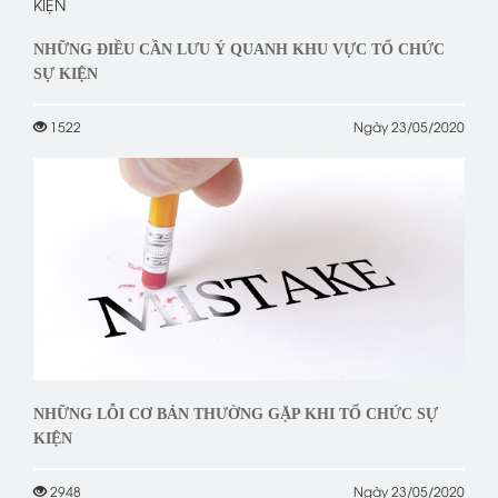
NHỮNG ĐIỀU CẦN LƯU Ý QUANH KHU VỰC TỔ CHỨC
SỰ KIỆN
1522
Ngày 23/05/2020
NHỮNG LỖI CƠ BẢN THƯỜNG GẶP KHI TỔ CHỨC SỰ
KIỆN
2948
Ngày 23/05/2020