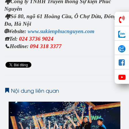
🏘
Công ty TNHH Truyền thông Sự kiện Phúc
Nguyên
🏘
Số 80, ngõ 61 Hoàng Cầu, Ô Chợ Dừa, Đống
Đa, Hà Nội
🌐
Website:
www.sukienphucnguyen.com
☎️
Tel:
024 3736 9024
📞
Hotline:
094 318 3377
Nội dung liên quan